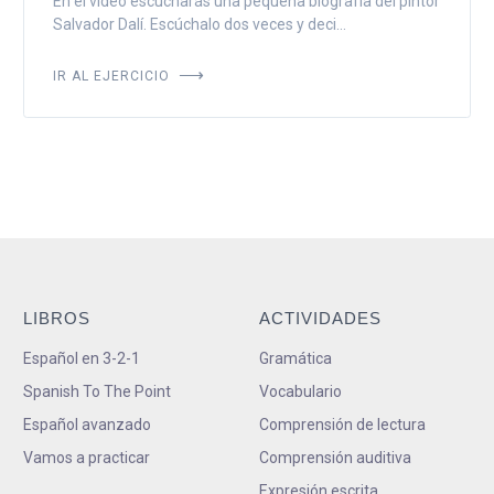
En el vídeo escucharás una pequeña biografía del pintor
Salvador Dalí. Escúchalo dos veces y deci...
IR AL EJERCICIO
LIBROS
ACTIVIDADES
Español en 3-2-1
Gramática
Spanish To The Point
Vocabulario
Español avanzado
Comprensión de lectura
Vamos a practicar
Comprensión auditiva
Expresión escrita