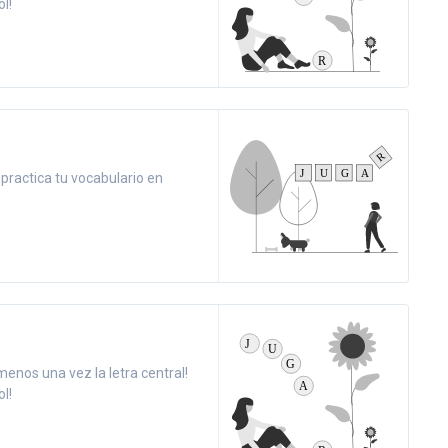
l!
y practica tu vocabulario en
menos una vez la letra central!
l!