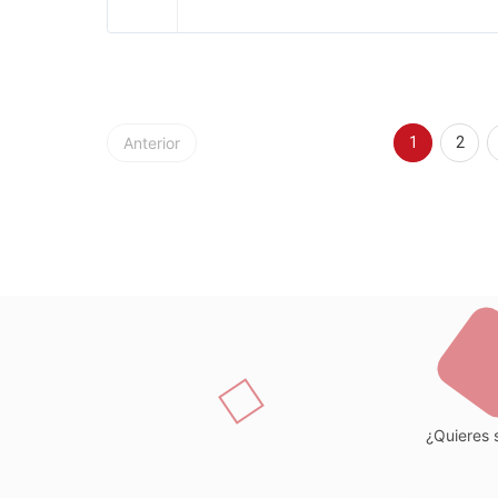
Anterior
1
2
¿Quieres s