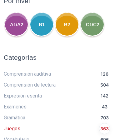
Por nivel
A1/A2
B1
B2
C1/C2
Categorías
Comprensión auditiva
126
Comprensión de lectura
504
Expresión escrita
142
Exámenes
43
Gramática
703
Juegos
363
Vocabulario
696