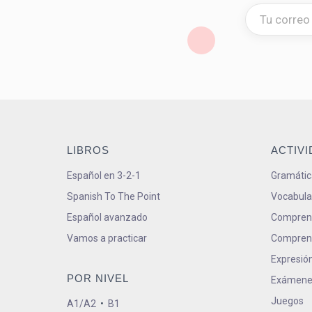
LIBROS
ACTIV
Español en 3-2-1
Gramátic
Spanish To The Point
Vocabula
Español avanzado
Comprens
Vamos a practicar
Comprens
Expresión
POR NIVEL
Exámene
Juegos
A1/A2
•
B1