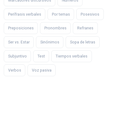
Marcadores discursivos
Números
Perífrasis verbales
Por temas
Posesivos
Preposiciones
Pronombres
Refranes
Ser vs. Estar
Sinónimos
Sopa de letras
Subjuntivo
Test
Tiempos verbales
Verbos
Voz pasiva