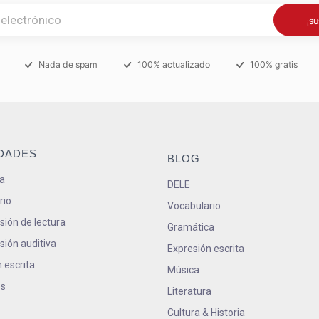
Nada de spam
100% actualizado
100% gratis
IDADES
BLOG
a
DELE
rio
Vocabulario
ión de lectura
Gramática
ión auditiva
Expresión escrita
 escrita
Música
s
Literatura
Cultura & Historia