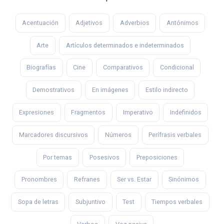
Acentuación
Adjetivos
Adverbios
Antónimos
Arte
Artículos determinados e indeterminados
Biografías
Cine
Comparativos
Condicional
Demostrativos
En imágenes
Estilo indirecto
Expresiones
Fragmentos
Imperativo
Indefinidos
Marcadores discursivos
Números
Perífrasis verbales
Por temas
Posesivos
Preposiciones
Pronombres
Refranes
Ser vs. Estar
Sinónimos
Sopa de letras
Subjuntivo
Test
Tiempos verbales