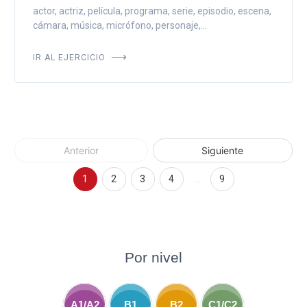
actor, actriz, película, programa, serie, episodio, escena,
cámara, música, micrófono, personaje,...
IR AL EJERCICIO
Anterior
Siguiente
1
2
3
4
…
9
Por nivel
A1/A2
B1
B2
C1/C2