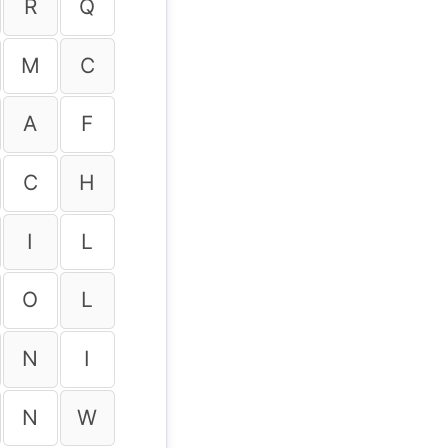
R
Q
M
C
A
F
C
H
I
L
O
L
N
I
N
W