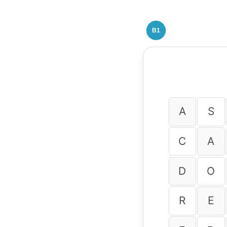
B1
A
S
C
A
D
O
R
E