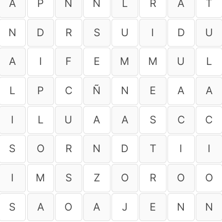
A
P
Ñ
N
L
R
A
T
N
D
R
S
U
I
D
U
A
I
F
E
M
M
U
L
L
P
C
Ñ
N
E
A
A
I
L
U
A
A
S
C
C
S
O
R
N
D
T
I
I
I
M
S
Z
O
R
O
O
S
A
O
A
J
E
N
N