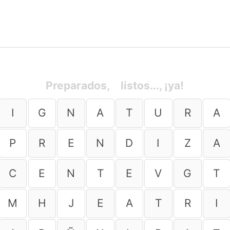
Preparados,
listos..., ¡ya!
I
G
N
A
T
U
R
A
P
R
E
N
D
I
Z
A
C
E
N
T
E
V
G
T
M
H
J
E
A
T
R
I