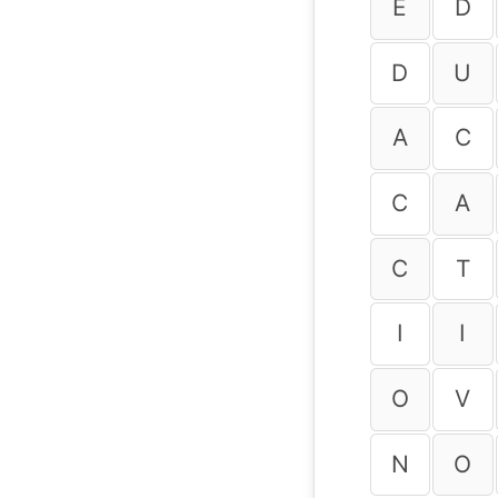
E
D
D
U
A
C
C
A
C
T
I
I
O
V
N
O