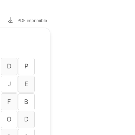
PDF
imprimible
D
P
J
E
F
B
O
D