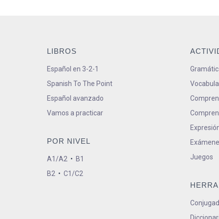
LIBROS
ACTIV
Español en 3-2-1
Gramátic
Spanish To The Point
Vocabula
Español avanzado
Comprens
Vamos a practicar
Comprens
Expresión
POR NIVEL
Exámene
Juegos
A1/A2
•
B1
B2
•
C1/C2
HERRA
Conjugad
Diccionar