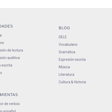
IDADES
BLOG
a
DELE
rio
Vocabulario
ión de lectura
Gramática
ión auditiva
Expresión escrita
 escrita
Música
s
Literatura
Cultura & Historia
MIENTAS
or de verbos
io español