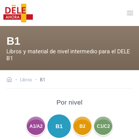
B1
Libros y material de nivel intermedio para el DELE
B1
Libros
B1
Por nivel
B1
A1/A2
B2
C1/C2