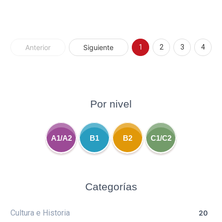
Anterior
Siguiente
1
2
3
4
Por nivel
A1/A2
B1
B2
C1/C2
Categorías
Cultura e Historia
20