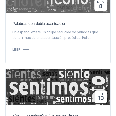
NOV
8
Palabras con doble acentuación
En español existe un grupo reducido de palabras que
tienen más de una acentuación prosódica. Esto...
LEER
JUL
13
¿Sentir o sentirse? - Diferencias de uso