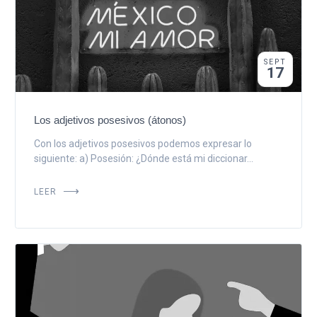
SEPT
17
Los adjetivos posesivos (átonos)
Con los adjetivos posesivos podemos expresar lo
siguiente: a) Posesión: ¿Dónde está mi diccionar...
LEER