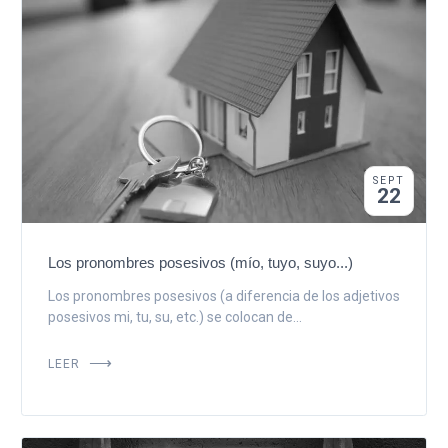
SEPT
22
Los pronombres posesivos (mío, tuyo, suyo...)
Los pronombres posesivos (a diferencia de los adjetivos
posesivos mi, tu, su, etc.) se colocan de...
LEER