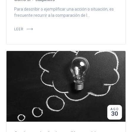
Para describir o ejemplificar una acción o situación, es
frecuente recurrir a la comparación de l...
LEER
AGO
30