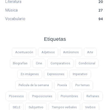
Literatura
20
Música
27
Vocabulario
94
Etiquetas
Acentuación
Adjetivos
Antónimos
Arte
Biografías
Cine
Comparativos
Condicional
En imágenes
Expresiones
Imperativo
Película de la semana
Poesía
Por temas
Posesivos
Preposiciones
Pronombres
Refranes
SIELE
Subjuntivo
Tiempos verbales
Verbos