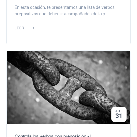
En esta ocasión, te presentamos una lista de verbos
prepositivos que deben ir acompañados de la p...
LEER
JUL
31
Controla los verbos con preposición - I