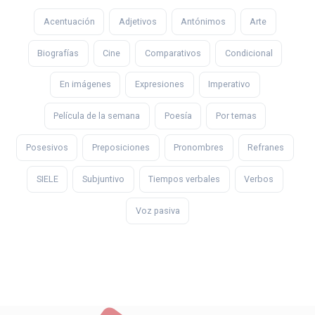
Acentuación
Adjetivos
Antónimos
Arte
Biografías
Cine
Comparativos
Condicional
En imágenes
Expresiones
Imperativo
Película de la semana
Poesía
Por temas
Posesivos
Preposiciones
Pronombres
Refranes
SIELE
Subjuntivo
Tiempos verbales
Verbos
Voz pasiva