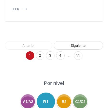
LEER
Anterior
Siguiente
1
2
3
4
…
11
Por nivel
B1
A1/A2
B2
C1/C2