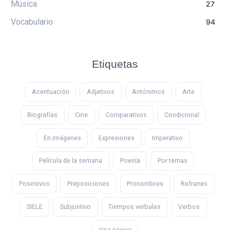
Música
27
Vocabulario
94
Etiquetas
Acentuación
Adjetivos
Antónimos
Arte
Biografías
Cine
Comparativos
Condicional
En imágenes
Expresiones
Imperativo
Película de la semana
Poesía
Por temas
Posesivos
Preposiciones
Pronombres
Refranes
SIELE
Subjuntivo
Tiempos verbales
Verbos
Voz pasiva