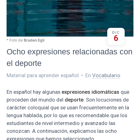
DIC
6
* Foto de
Braden Egli
Ocho expresiones relacionadas con
el deporte
Material para aprender español
•
En
Vocabulario
En español hay algunas
expresiones idiomáticas
que
proceden del mundo del
deporte
. Son locuciones de
carácter coloquial que se usan frecuentemente en la
lengua hablada, por lo que es recomendable que los
estudiantes de nivel intermedio y avanzado las
conozcan. A continuación, explicamos las ocho
expresiones que hemos seleccionado.