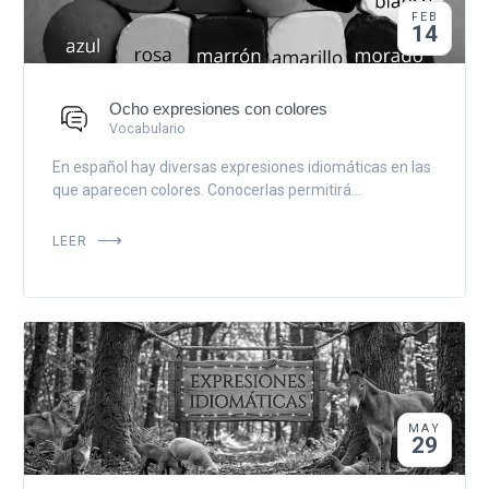
FEB
14
Ocho expresiones con colores
Vocabulario
En español hay diversas expresiones idiomáticas en las
que aparecen colores. Conocerlas permitirá...
LEER
MAY
29