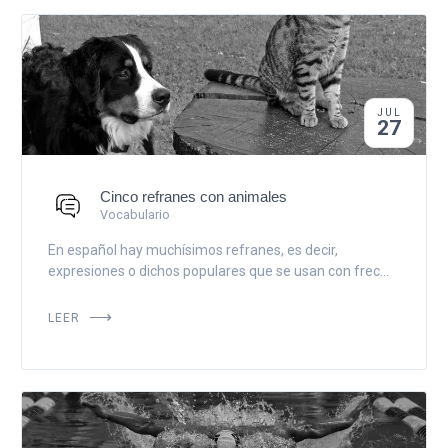
JUL
27
Cinco refranes con animales
Vocabulario
En español hay muchísimos refranes, es decir,
expresiones o dichos populares que se usan con frec...
LEER