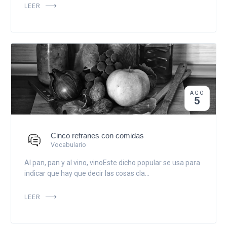
LEER
AGO
5
Cinco refranes con comidas
Vocabulario
Al pan, pan y al vino, vinoEste dicho popular se usa para
indicar que hay que decir las cosas cla...
LEER