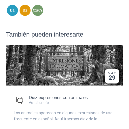
B1
B2
C1/C2
También pueden interesarte
MAY
29
Diez expresiones con animales
Vocabulario
Los animales aparecen en algunas expresiones de uso
frecuente en español. Aquí traemos diez de la...