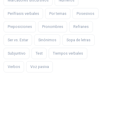
Marcadores discursivos
Números
Perífrasis verbales
Por temas
Posesivos
Preposiciones
Pronombres
Refranes
Ser vs. Estar
Sinónimos
Sopa de letras
Subjuntivo
Test
Tiempos verbales
Verbos
Voz pasiva