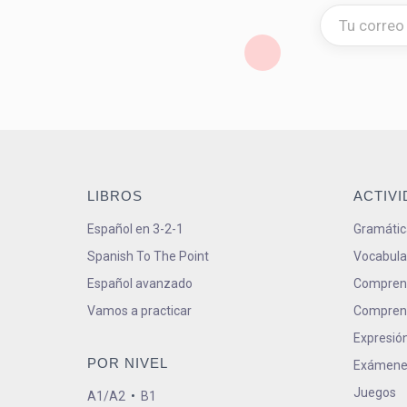
LIBROS
ACTIV
Español en 3-2-1
Gramátic
Spanish To The Point
Vocabula
Español avanzado
Comprens
Vamos a practicar
Comprens
Expresión
POR NIVEL
Exámene
Juegos
A1/A2
•
B1