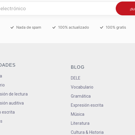
Nada de spam
100% actualizado
100% gratis
IDADES
BLOG
a
DELE
rio
Vocabulario
ión de lectura
Gramática
ión auditiva
Expresión escrita
 escrita
Música
s
Literatura
Cultura & Historia