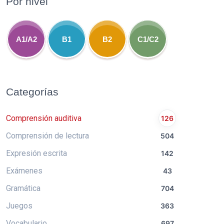
Por nivel
A1/A2
B1
B2
C1/C2
Categorías
Comprensión auditiva
126
Comprensión de lectura
504
Expresión escrita
142
Exámenes
43
Gramática
704
Juegos
363
Vocabulario
697