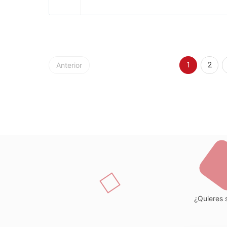
Anterior
1
2
¿Quieres s