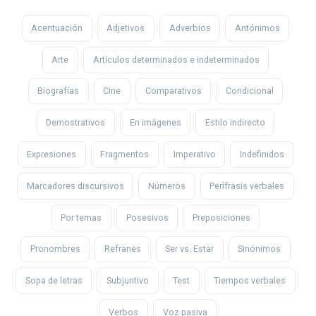
Acentuación
Adjetivos
Adverbios
Antónimos
Arte
Artículos determinados e indeterminados
Biografías
Cine
Comparativos
Condicional
Demostrativos
En imágenes
Estilo indirecto
Expresiones
Fragmentos
Imperativo
Indefinidos
Marcadores discursivos
Números
Perífrasis verbales
Por temas
Posesivos
Preposiciones
Pronombres
Refranes
Ser vs. Estar
Sinónimos
Sopa de letras
Subjuntivo
Test
Tiempos verbales
Verbos
Voz pasiva