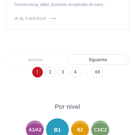
hemeroteca, taller, docente, empleado de banc...
IR AL EJERCICIO
Anterior
Siguiente
1
2
3
4
…
69
Por nivel
B1
A1/A2
B2
C1/C2