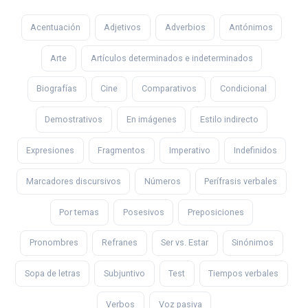
Acentuación
Adjetivos
Adverbios
Antónimos
Arte
Artículos determinados e indeterminados
Biografías
Cine
Comparativos
Condicional
Demostrativos
En imágenes
Estilo indirecto
Expresiones
Fragmentos
Imperativo
Indefinidos
Marcadores discursivos
Números
Perífrasis verbales
Por temas
Posesivos
Preposiciones
Pronombres
Refranes
Ser vs. Estar
Sinónimos
Sopa de letras
Subjuntivo
Test
Tiempos verbales
Verbos
Voz pasiva