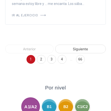
semana estoy libre y ... me encanta. Los sába...
IR AL EJERCICIO
Anterior
Siguiente
1
2
3
4
…
66
Por nivel
A1/A2
B1
B2
C1/C2