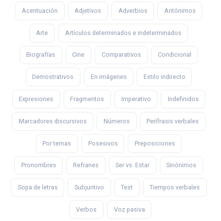
Acentuación
Adjetivos
Adverbios
Antónimos
Arte
Artículos determinados e indeterminados
Biografías
Cine
Comparativos
Condicional
Demostrativos
En imágenes
Estilo indirecto
Expresiones
Fragmentos
Imperativo
Indefinidos
Marcadores discursivos
Números
Perífrasis verbales
Por temas
Posesivos
Preposiciones
Pronombres
Refranes
Ser vs. Estar
Sinónimos
Sopa de letras
Subjuntivo
Test
Tiempos verbales
Verbos
Voz pasiva