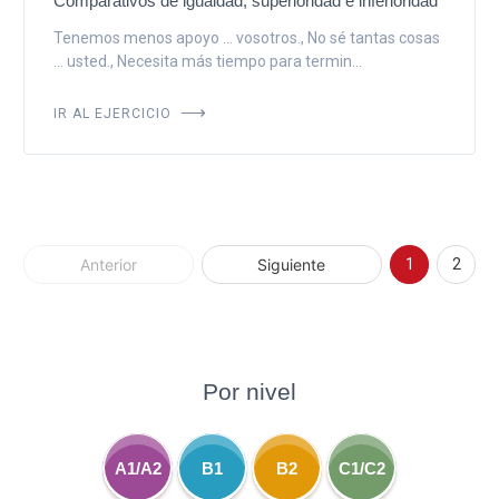
Comparativos de igualdad, superioridad e inferioridad
Tenemos menos apoyo ... vosotros., No sé tantas cosas
... usted., Necesita más tiempo para termin...
IR AL EJERCICIO
Anterior
Siguiente
1
2
Por nivel
A1/A2
B1
B2
C1/C2