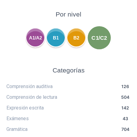
Por nivel
C1/C2
A1/A2
B1
B2
Categorías
Comprensión auditiva
126
Comprensión de lectura
504
Expresión escrita
142
Exámenes
43
Gramática
704