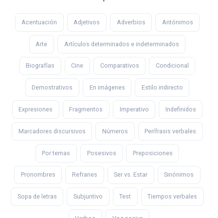
Acentuación
Adjetivos
Adverbios
Antónimos
Arte
Artículos determinados e indeterminados
Biografías
Cine
Comparativos
Condicional
Demostrativos
En imágenes
Estilo indirecto
Expresiones
Fragmentos
Imperativo
Indefinidos
Marcadores discursivos
Números
Perífrasis verbales
Por temas
Posesivos
Preposiciones
Pronombres
Refranes
Ser vs. Estar
Sinónimos
Sopa de letras
Subjuntivo
Test
Tiempos verbales