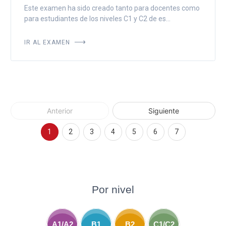
Este examen ha sido creado tanto para docentes como
para estudiantes de los niveles C1 y C2 de es...
IR AL EXAMEN
Anterior
Siguiente
1
2
3
4
5
6
7
Por nivel
A1/A2
B1
B2
C1/C2