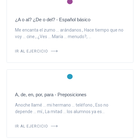
¿A o al? ¿De o del? - Español básico
Me encanta el zumo ... arándanos., Hace tiempo que no
voy ... cine., ¿Ves ... María ... menudo?, ...
IR AL EJERCICIO
A, de, en, por, para - Preposiciones
Anoche llamé ... mi hermano ... teléfono., Eso no
depende ... mí., La mitad ... los alumnos ya es...
IR AL EJERCICIO