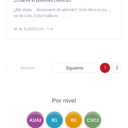
¿Cuál es el posesivo correcto?
¿Me dejas ... diccionario de alemán?, Este libro no es ...,
es de Lola., Esta toalla es ...., ......
IR AL EJERCICIO
Anterior
Siguiente
1
2
Por nivel
A1/A2
B1
B2
C1/C2