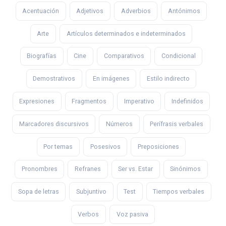
Acentuación
Adjetivos
Adverbios
Antónimos
Arte
Artículos determinados e indeterminados
Biografías
Cine
Comparativos
Condicional
Demostrativos
En imágenes
Estilo indirecto
Expresiones
Fragmentos
Imperativo
Indefinidos
Marcadores discursivos
Números
Perífrasis verbales
Por temas
Posesivos
Preposiciones
Pronombres
Refranes
Ser vs. Estar
Sinónimos
Sopa de letras
Subjuntivo
Test
Tiempos verbales
Verbos
Voz pasiva