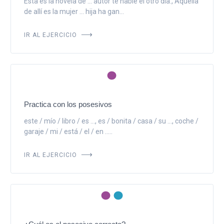
Esta es la novela de ... autor te hablé el otro día., Aquella
de allí es la mujer ... hija ha gan...
IR AL EJERCICIO
Practica con los posesivos
este / mío / libro / es ..., es / bonita / casa / su ..., coche /
garaje / mi / está / el / en .....
IR AL EJERCICIO