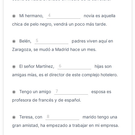
4
◉
Mi hermano,
novia es aquella
chica de pelo negro, vendrá un poco más tarde.
5
◉
Belén,
padres viven aquí en
Zaragoza, se mudó a Madrid hace un mes.
6
◉
El señor Martínez,
hijas son
amigas mías, es el director de este complejo hotelero.
7
◉
Tengo un amigo
esposa es
profesora de francés y de español.
8
◉
Teresa, con
marido tengo una
gran amistad, ha empezado a trabajar en mi empresa.