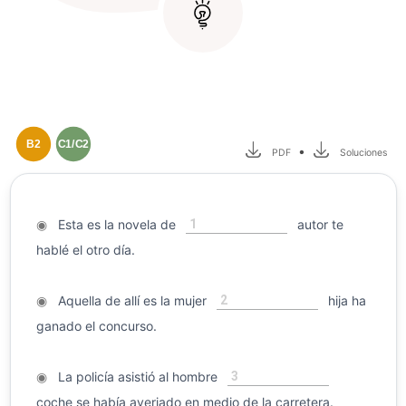
B2
C1/C2
•
PDF
Soluciones
1
◉
Esta es la novela de
autor te
hablé el otro día.
2
◉
Aquella de allí es la mujer
hija ha
ganado el concurso.
3
◉
La policía asistió al hombre
coche se había averiado en medio de la carretera.