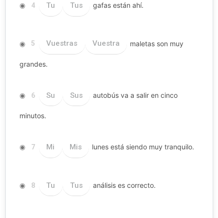
◉
Tu
Tus
gafas están ahí.
4
◉
Vuestras
Vuestra
maletas son muy
5
grandes.
◉
Su
Sus
autobús va a salir en cinco
6
minutos.
◉
Mi
Mis
lunes está siendo muy tranquilo.
7
◉
Tu
Tus
análisis es correcto.
8