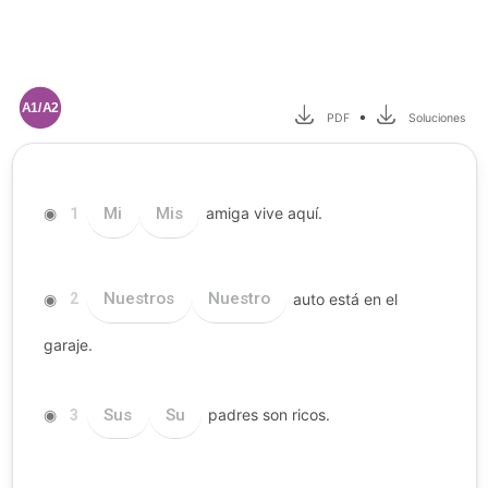
A1/A2
•
PDF
Soluciones
◉
Mi
Mis
amiga vive aquí.
1
◉
Nuestros
Nuestro
auto está en el
2
garaje.
◉
Sus
Su
padres son ricos.
3