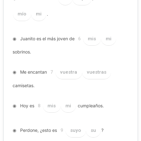
mío
mi
.
◉
Juanito es el más joven de
mis
mi
6
sobrinos.
◉
Me encantan
vuestra
vuestras
7
camisetas.
◉
Hoy es
mis
mi
cumpleaños.
8
◉
Perdone, ¿esto es
suyo
su
?
9