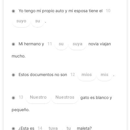
◉
Yo tengo mi propio auto y mi esposa tiene el
10
suyo
su
.
◉
Mi hermano y
su
suya
novia viajan
11
mucho.
◉
Estos documentos no son
míos
mis
.
12
◉
Nuestro
Nuestros
gato es blanco y
13
pequeño.
◉
¿Esta es
tuya
tu
maleta?
14