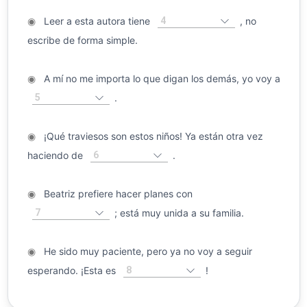
4
◉
Leer a esta autora tiene
, no
escribe de forma simple.
◉
A mí no me importa lo que digan los demás, yo voy a
5
.
◉
¡Qué traviesos son estos niños! Ya están otra vez
6
haciendo de
.
◉
Beatriz prefiere hacer planes con
7
; está muy unida a su familia.
◉
He sido muy paciente, pero ya no voy a seguir
8
esperando. ¡Esta es
!