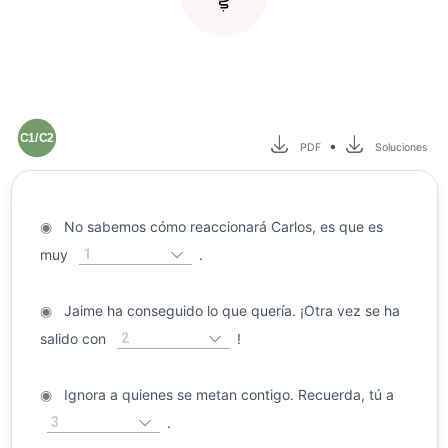
C1/C2
•
PDF
Soluciones
◉
No sabemos cómo reaccionará Carlos, es que es
1
muy
.
◉
Jaime ha conseguido lo que quería. ¡Otra vez se ha
2
salido con
!
◉
Ignora a quienes se metan contigo. Recuerda, tú a
3
.