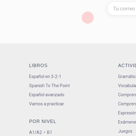
LIBROS
ACTIV
Español en 3-2-1
Gramátic
Spanish To The Point
Vocabula
Español avanzado
Comprens
Vamos a practicar
Comprens
Expresión
POR NIVEL
Exámene
Juegos
A1/A2
•
B1