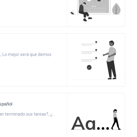
sa., Lo mejor será que demos
spañol
 han terminado sus tareas?, ¿...