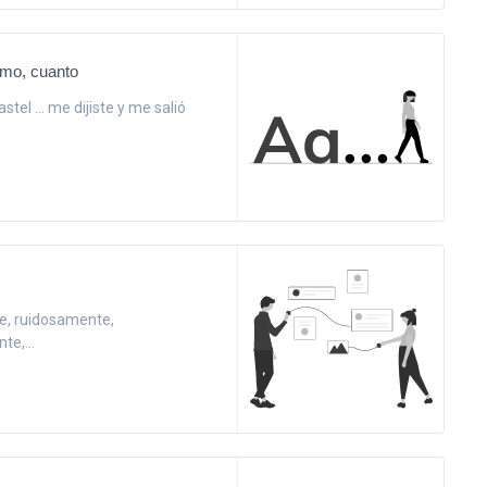
omo, cuanto
pastel ... me dijiste y me salió
e, ruidosamente,
e,...