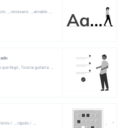
ecto ..., necesario ..., amable ...,
zado
que llegó., Toca la guitarra ...,
ento / ..., rápido / ...,