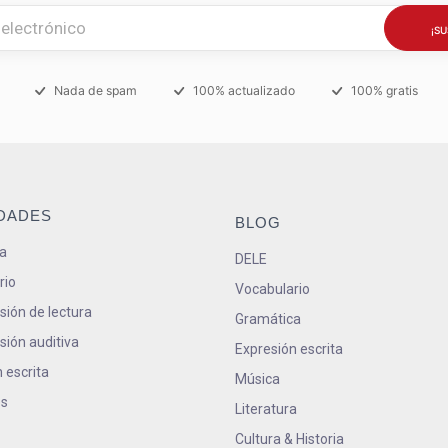
Nada de spam
100% actualizado
100% gratis
IDADES
BLOG
a
DELE
rio
Vocabulario
ión de lectura
Gramática
ión auditiva
Expresión escrita
 escrita
Música
s
Literatura
Cultura & Historia