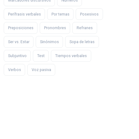
Marcadores discursivos
Números
Perífrasis verbales
Por temas
Posesivos
Preposiciones
Pronombres
Refranes
Ser vs. Estar
Sinónimos
Sopa de letras
Subjuntivo
Test
Tiempos verbales
Verbos
Voz pasiva