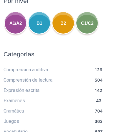
Por nivel
A1/A2
B1
B2
C1/C2
Categorías
Comprensión auditiva
126
Comprensión de lectura
504
Expresión escrita
142
Exámenes
43
Gramática
704
Juegos
363
Vocabulario
697