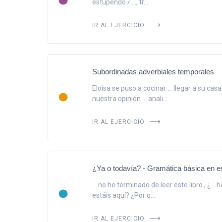
estupendo / ..., tr...
IR AL EJERCICIO
Subordinadas adverbiales temporales
Eloísa se puso a cocinar ... llegar a su ca
nuestra opinión ... anali...
IR AL EJERCICIO
¿Ya o todavía? - Gramática básica en e
... no he terminado de leer este libro., ¿...
estáis aquí? ¿Por q...
IR AL EJERCICIO