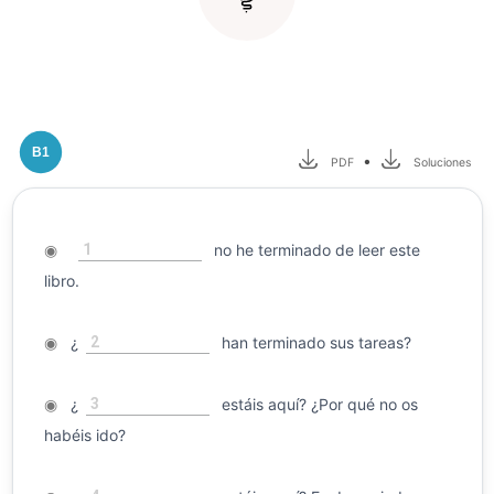
B1
•
PDF
Soluciones
1
◉
no he terminado de leer este
libro.
2
◉
¿
han terminado sus tareas?
3
◉
¿
estáis aquí? ¿Por qué no os
habéis ido?