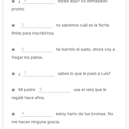
4
◉
¿
estáis aquí? Es demasiado
pronto.
5
◉
no sabemos cuál es la fecha
límite para inscribirnos.
6
◉
he barrido el suelo, ahora voy a
fregar los platos.
7
◉
¿
sabes lo que le pasó a Luis?
8
◉
Mi padre
usa el reloj que le
regalé hace años.
9
◉
estoy harto de tus bromas. No
me hacen ninguna gracia.