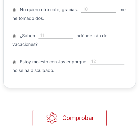
10
◉
No quiero otro café, gracias.
me
he tomado dos.
11
◉
¿Saben
adónde irán de
vacaciones?
12
◉
Estoy molesto con Javier porque
no se ha disculpado.
Comprobar