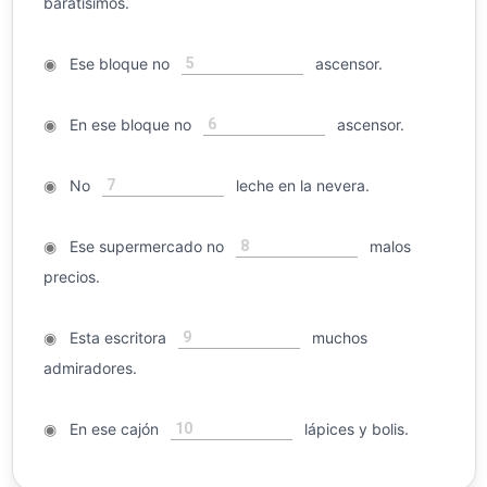
baratísimos.
5
◉
Ese bloque no
ascensor.
6
◉
En ese bloque no
ascensor.
7
◉
No
leche en la nevera.
8
◉
Ese supermercado no
malos
precios.
9
◉
Esta escritora
muchos
admiradores.
10
◉
En ese cajón
lápices y bolis.