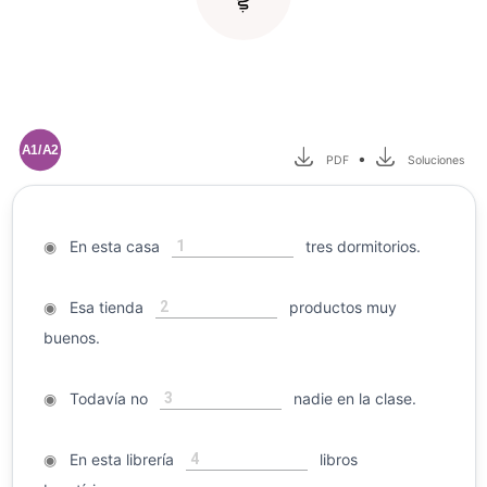
A1/A2
•
PDF
Soluciones
1
◉
En esta casa
tres dormitorios.
2
◉
Esa tienda
productos muy
buenos.
3
◉
Todavía no
nadie en la clase.
4
◉
En esta librería
libros