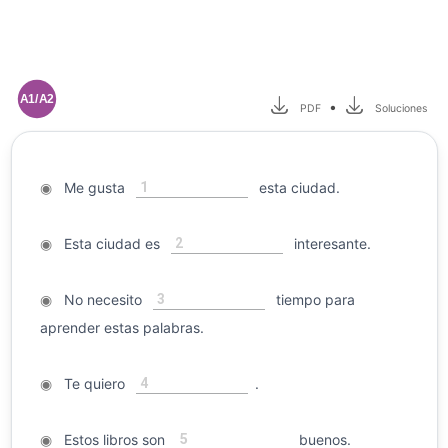
A1/A2
•
PDF
Soluciones
1
◉
Me gusta
esta ciudad.
2
◉
Esta ciudad es
interesante.
3
◉
No necesito
tiempo para
aprender estas palabras.
4
◉
Te quiero
.
5
◉
Estos libros son
buenos.