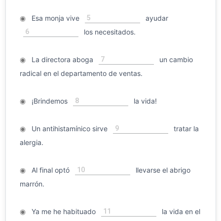
5
◉
Esa monja vive
ayudar
6
los necesitados.
7
◉
La directora aboga
un cambio
radical en el departamento de ventas.
8
◉
¡Brindemos
la vida!
9
◉
Un antihistamínico sirve
tratar la
alergia.
10
◉
Al final optó
llevarse el abrigo
marrón.
11
◉
Ya me he habituado
la vida en el