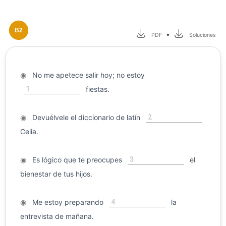
B2
•
PDF
Soluciones
◉
No me apetece salir hoy; no estoy
1
fiestas.
2
◉
Devuélvele el diccionario de latín
Celia.
3
◉
Es lógico que te preocupes
el
bienestar de tus hijos.
4
◉
Me estoy preparando
la
entrevista de mañana.