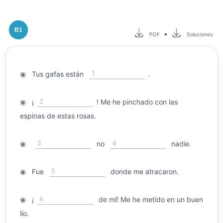
B1
•
PDF
Soluciones
1
◉
Tus gafas están
.
2
◉
¡
! Me he pinchado con las
espinas de estas rosas.
3
4
◉
no
nadie.
5
◉
Fue
donde me atracaron.
6
◉
¡
de mí! Me he metido en un buen
lío.