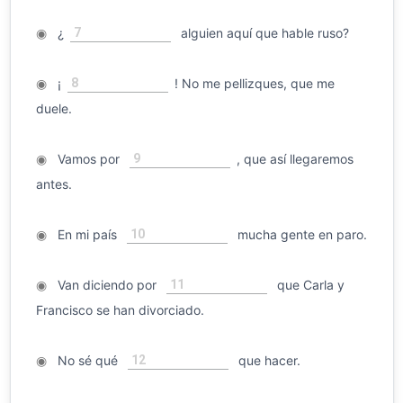
7
◉
¿
alguien aquí que hable ruso?
8
◉
¡
! No me pellizques, que me
duele.
9
◉
Vamos por
, que así llegaremos
antes.
10
◉
En mi país
mucha gente en paro.
11
◉
Van diciendo por
que Carla y
Francisco se han divorciado.
12
◉
No sé qué
que hacer.