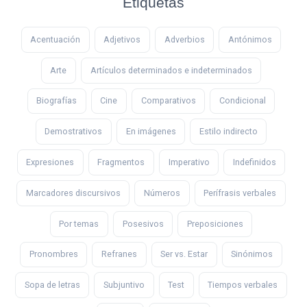
Etiquetas
Acentuación
Adjetivos
Adverbios
Antónimos
Arte
Artículos determinados e indeterminados
Biografías
Cine
Comparativos
Condicional
Demostrativos
En imágenes
Estilo indirecto
Expresiones
Fragmentos
Imperativo
Indefinidos
Marcadores discursivos
Números
Perífrasis verbales
Por temas
Posesivos
Preposiciones
Pronombres
Refranes
Ser vs. Estar
Sinónimos
Sopa de letras
Subjuntivo
Test
Tiempos verbales