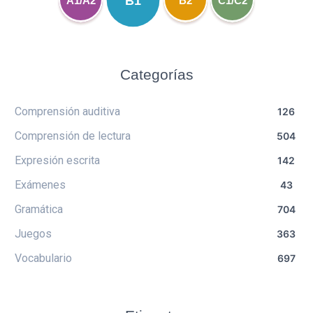
B1
A1/A2
B2
C1/C2
Categorías
Comprensión auditiva
126
Comprensión de lectura
504
Expresión escrita
142
Exámenes
43
Gramática
704
Juegos
363
Vocabulario
697