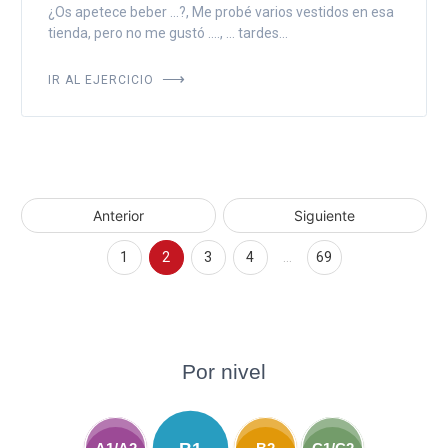
¿Os apetece beber ...?, Me probé varios vestidos en esa
tienda, pero no me gustó ...., ... tardes...
IR AL EJERCICIO
Anterior
Siguiente
1
2
3
4
…
69
Por nivel