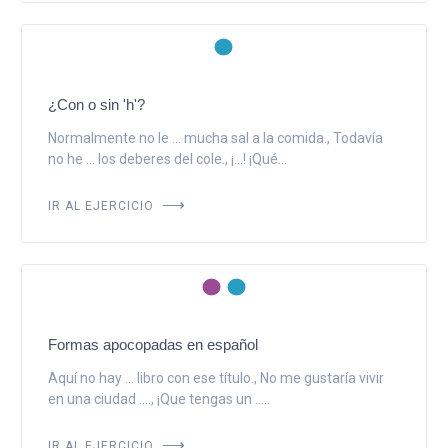
¿Con o sin 'h'?
Normalmente no le ... mucha sal a la comida., Todavía
no he ... los deberes del cole., ¡...! ¡Qué...
IR AL EJERCICIO
Formas apocopadas en español
Aquí no hay ... libro con ese título., No me gustaría vivir
en una ciudad ...., ¡Que tengas un .....
IR AL EJERCICIO