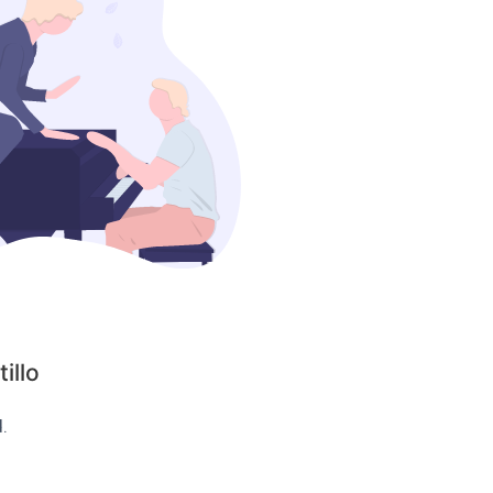
illo
.