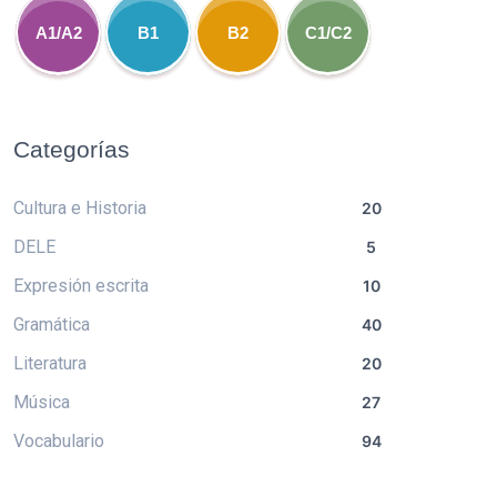
A1/A2
B1
B2
C1/C2
Categorías
Cultura e Historia
20
DELE
5
Expresión escrita
10
Gramática
40
Literatura
20
Música
27
Vocabulario
94