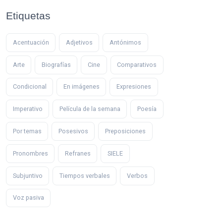
Etiquetas
Acentuación
Adjetivos
Antónimos
Arte
Biografías
Cine
Comparativos
Condicional
En imágenes
Expresiones
Imperativo
Película de la semana
Poesía
Por temas
Posesivos
Preposiciones
Pronombres
Refranes
SIELE
Subjuntivo
Tiempos verbales
Verbos
Voz pasiva