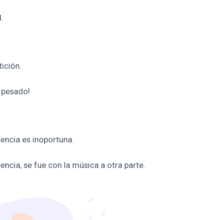
l.
ición.
é pesado!
sencia es inoportuna.
encia, se fue con la música a otra parte.