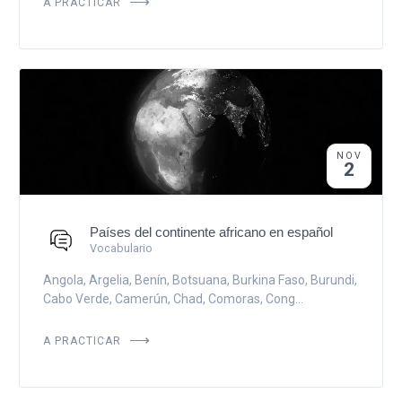
A PRACTICAR
NOV
2
Países del continente africano en español
Vocabulario
Angola, Argelia, Benín, Botsuana, Burkina Faso, Burundi,
Cabo Verde, Camerún, Chad, Comoras, Cong...
A PRACTICAR