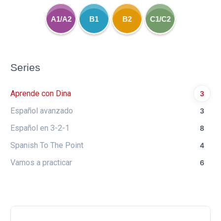
A1/A2
B1
B2
C1/C2
Series
Aprende con Dina
3
Español avanzado
3
Español en 3-2-1
8
Spanish To The Point
4
Vamos a practicar
6