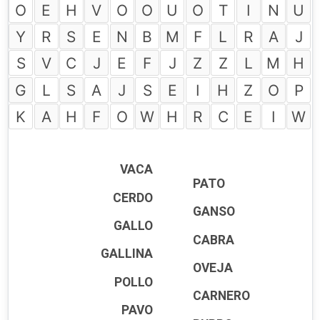
O
E
H
V
O
O
U
O
T
I
N
U
Y
R
S
E
N
B
M
F
L
R
A
J
S
V
C
J
E
F
J
Z
Z
L
M
H
G
L
S
A
J
S
E
I
H
Z
O
P
K
A
H
F
O
W
H
R
C
E
I
W
VACA
PATO
CERDO
GANSO
GALLO
CABRA
GALLINA
OVEJA
POLLO
CARNERO
PAVO