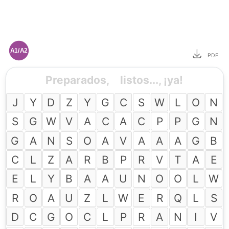
A1/A2
PDF
Preparados,
listos..., ¡ya!
J
Y
D
Z
Y
G
C
S
W
L
O
N
S
G
W
V
A
C
A
C
P
P
G
N
G
A
N
S
O
A
V
A
A
A
G
B
C
L
Z
A
R
B
P
R
V
T
A
E
E
L
Y
B
A
A
U
N
O
O
L
W
R
O
A
U
Z
L
W
E
R
Q
L
S
D
C
G
O
C
L
P
R
A
N
I
V