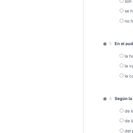
son 
se h
no h
◉
En el aud
5
la ha
la v
la c
◉
Según la 
6
de l
de l
del 