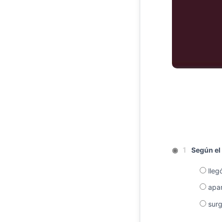
◉
Según el 
1
llegó
apare
surg