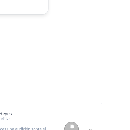
 Reyes
ditiva
ces una audición sobre el