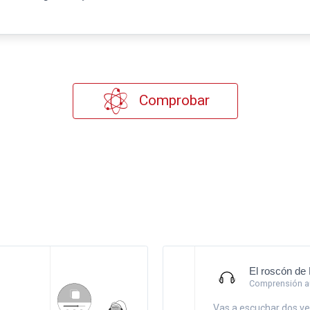
Comprobar
El roscón de
Comprensión au
Vas a escuchar dos ve