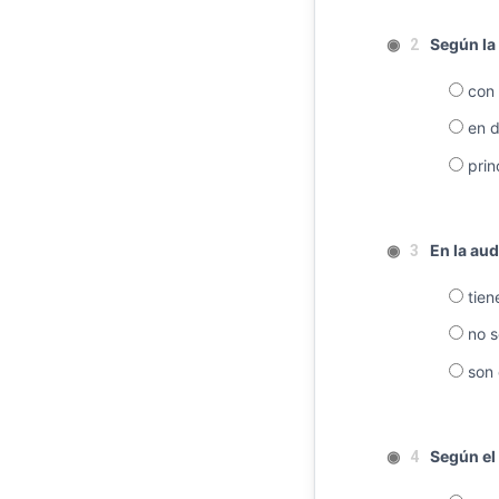
◉
Según la 
2
con 
en d
prin
◉
En la aud
3
tiene
no s
son 
◉
Según el 
4