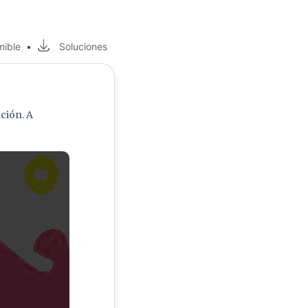
mible
•
Soluciones
ción. A