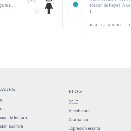
 la r...
roscón de Reyes. A co
l...
IR AL EJERCICIO
IDADES
BLOG
a
DELE
rio
Vocabulario
ión de lectura
Gramática
ión auditiva
Expresión escrita