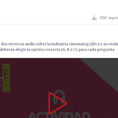
PDF
impri
 dos veces un audio sobre la industria cinematográfica y su evolu
deberás elegir la opción correcta (A, B o C) para cada pregunta.