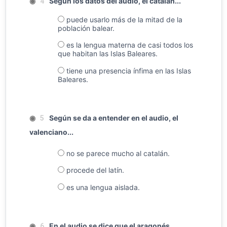
◉
Según los datos del audio, el catalán...
4
puede usarlo más de la mitad de la
población balear.
es la lengua materna de casi todos los
que habitan las Islas Baleares.
tiene una presencia ínfima en las Islas
Baleares.
◉
Según se da a entender en el audio, el
5
valenciano...
no se parece mucho al catalán.
procede del latín.
es una lengua aislada.
◉
En el audio se dice que el aragonés...
6