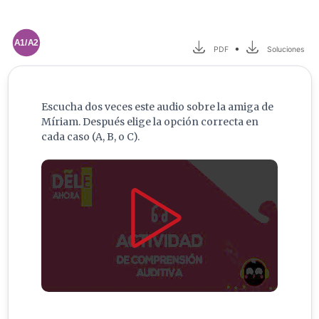
A1/A2
•
PDF
Soluciones
Escucha dos veces este audio sobre la amiga de
Míriam. Después elige la opción correcta en
cada caso (A, B, o C).