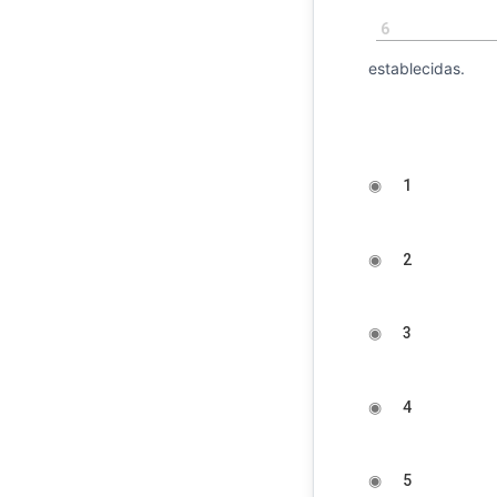
6
establecidas.
◉
1
◉
2
◉
3
◉
4
◉
5