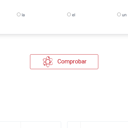
la
el
un
Comprobar