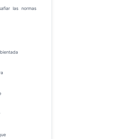
fiar las normas
ientada
ya
e
r
que