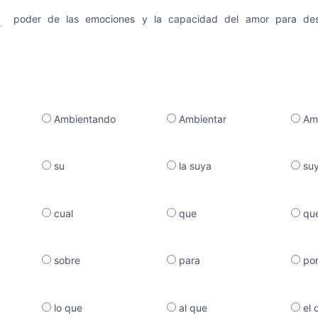
poder de las emociones y la capacidad del amor para desa
Ambientando
Ambientar
Amb
su
la suya
su
cual
que
qu
sobre
para
po
lo que
al que
el 