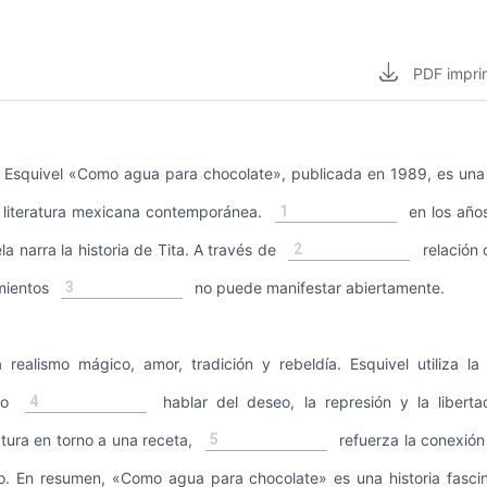
PDF
impri
 Esquivel «Como agua para chocolate», publicada en 1989, es una
1
 literatura mexicana contemporánea.
en los años
2
a narra la historia de Tita. A través de
relación 
3
imientos
no puede manifestar abiertamente.
realismo mágico, amor, tradición y rebeldía. Esquivel utiliza 
4
ico
hablar del deseo, la represión y la libert
5
ctura en torno a una receta,
refuerza la conexión 
rio. En resumen, «Como agua para chocolate» es una historia fasci