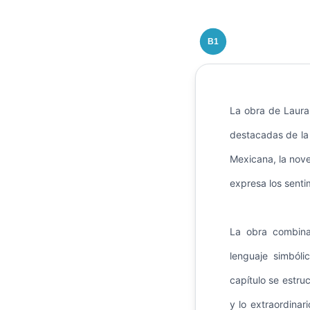
B1
La obra de Laura
destacadas de la
Mexicana, la novel
expresa los sent
La obra combina 
lenguaje simból
capítulo se estru
y lo extraordina