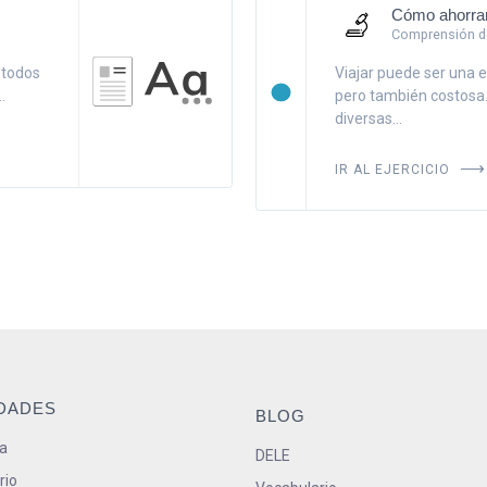
Cómo ahorrar
Comprensión de
 todos
Viajar puede ser una 
.
pero también costosa.
diversas...
IR AL EJERCICIO
IDADES
BLOG
a
DELE
rio