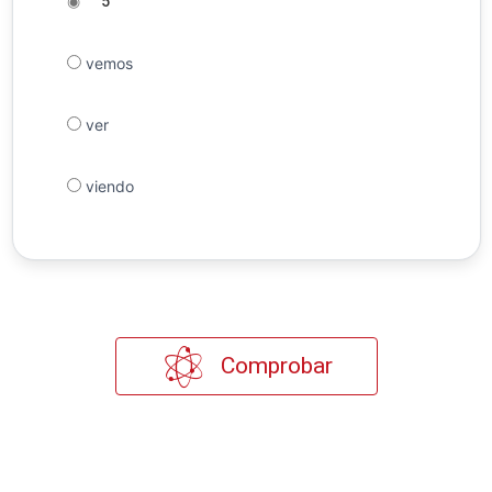
◉
5
vemos
ver
viendo
Comprobar