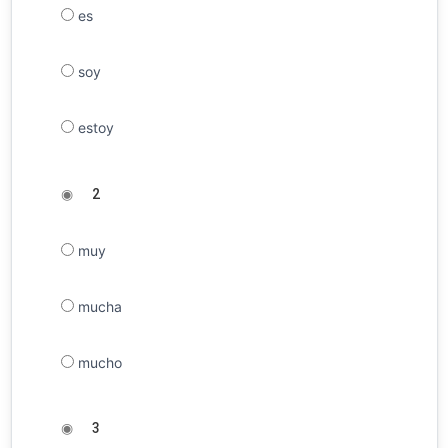
es
soy
estoy
◉
2
muy
mucha
mucho
◉
3