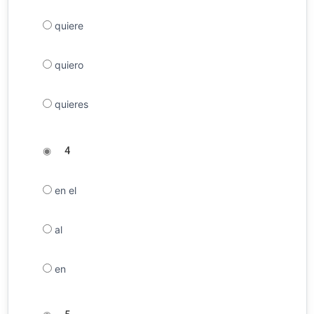
quiere
quiero
quieres
◉
4
en el
al
en