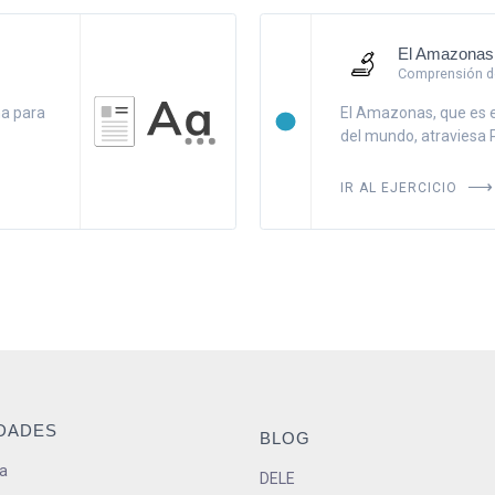
El Amazonas
Comprensión de
na para
El Amazonas, que es e
del mundo, atraviesa Pe
IR AL EJERCICIO
IDADES
BLOG
a
DELE