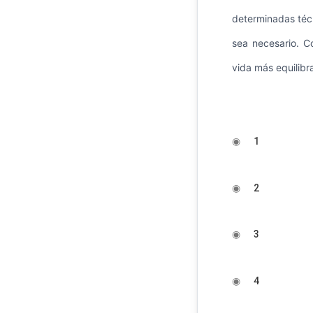
determinadas técn
sea necesario. Co
vida más equilibra
◉
1
◉
2
◉
3
◉
4