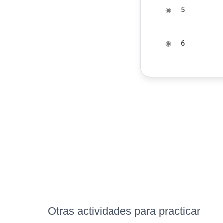
◉
5
◉
6
Otras actividades para practicar