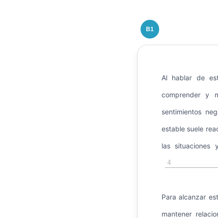
B1
Al hablar de es
comprender y ma
sentimientos neg
estable suele re
las situacione
4
Para alcanzar es
mantener relaci