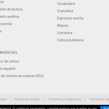
rio
Vocabulario
ión de lectura
Gramática
ión auditiva
Expresión escrita
 escrita
Música
s
Literatura
Cultura & Historia
MIENTAS
or de verbos
io español
 de centros de examen DELE
cidad
Política de cookies
Terminos y condiciones
Sobre este sit
Ace
xperiencia. Si continúas navegando, consideraremos que aceptas su uso.