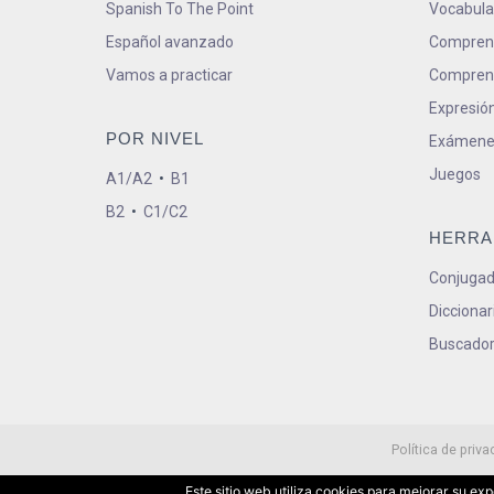
Spanish To The Point
Vocabula
Español avanzado
Comprens
Vamos a practicar
Comprens
Expresión
POR NIVEL
Exámene
Juegos
A1/A2
•
B1
B2
•
C1/C2
HERRA
Conjugad
Diccionar
Buscador
Política de priva
Este sitio web utiliza cookies para mejorar su e