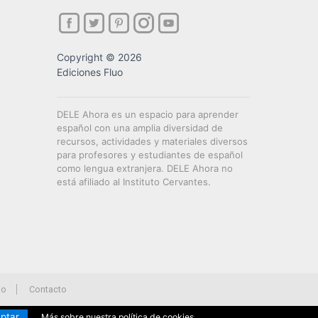
Copyright © 2026
Ediciones Fluo
DELE Ahora es un espacio para aprender
español con una amplia diversidad de
recursos, actividades y materiales diversos
para profesores y estudiantes de español
como lengua extranjera. DELE Ahora no
está afiliado al Instituto Cervantes.
io
Contacto
ptar
Más sobre nuestra política de cookies