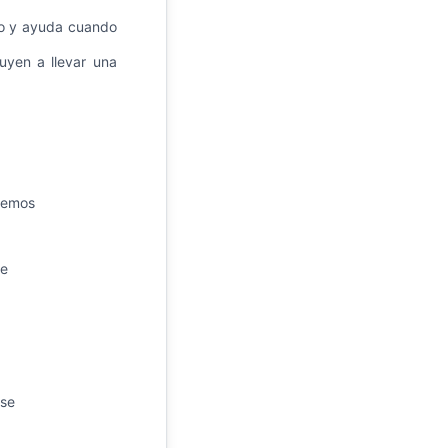
o y ayuda cuando
buyen a llevar una
nemos
e
se