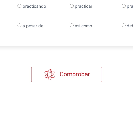
practicando
practicar
pra
a pesar de
así como
deb
Comprobar