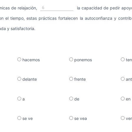
6
icas de relajación,
la capacidad de pedir apoy
n el tiempo, estas prácticas fortalecen la autoconfianza y contri
da y satisfactoria.
hacemos
ponemos
te
delante
frente
ant
a
de
en
se ve
se vea
ver