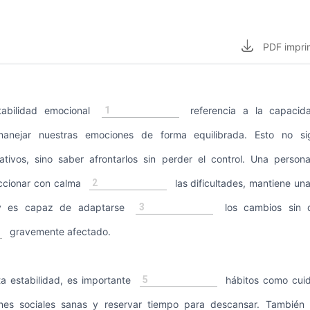
PDF
impri
1
tabilidad emocional
referencia a la capacid
nejar nuestras emociones de forma equilibrada. Esto no sign
ativos, sino saber afrontarlos sin perder el control. Una perso
2
accionar con calma
las dificultades, mantiene una
3
s y es capaz de adaptarse
los cambios sin q
gravemente afectado.
5
ta estabilidad, es importante
hábitos como cuida
ones sociales sanas y reservar tiempo para descansar. También