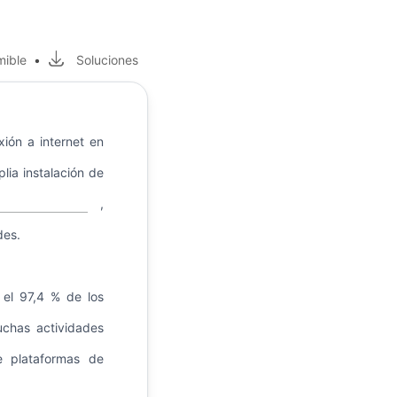
mible
•
Soluciones
xión a internet en
lia instalación de
,
des.
 el 97,4 % de los
has actividades
de plataformas de