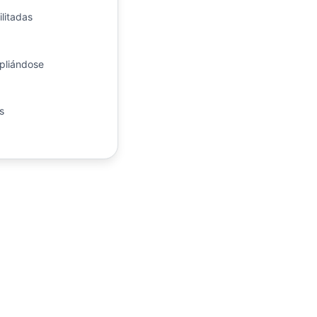
ilitadas
liándose
s