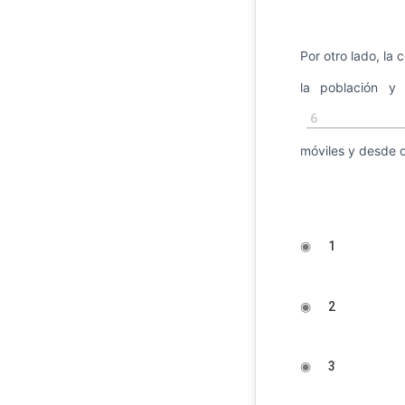
Por otro lado, la
la población y
6
móviles y desde o
◉
1
◉
2
◉
3