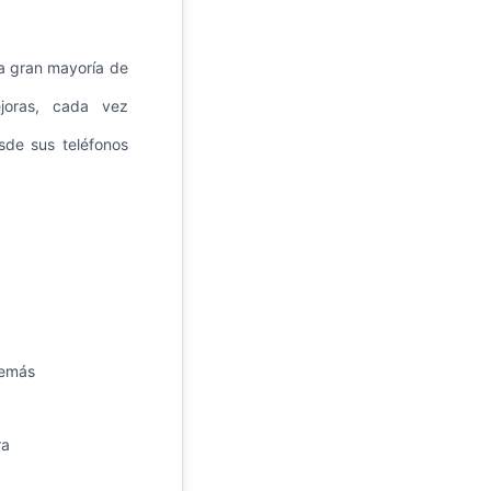
la gran mayoría de
joras, cada vez
de sus teléfonos
emás
ra