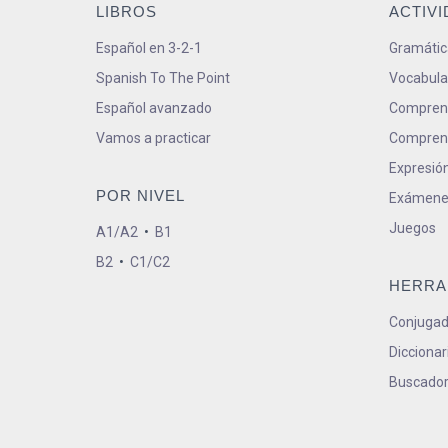
LIBROS
ACTIV
Español en 3-2-1
Gramátic
Spanish To The Point
Vocabula
Español avanzado
Comprens
Vamos a practicar
Comprens
Expresión
POR NIVEL
Exámene
Juegos
A1/A2
•
B1
B2
•
C1/C2
HERRA
Conjugad
Diccionar
Buscador