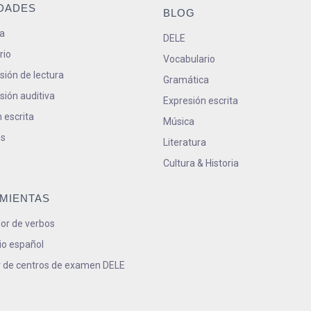
IDADES
BLOG
a
DELE
rio
Vocabulario
ión de lectura
Gramática
ión auditiva
Expresión escrita
 escrita
Música
s
Literatura
Cultura & Historia
MIENTAS
or de verbos
io español
 de centros de examen DELE