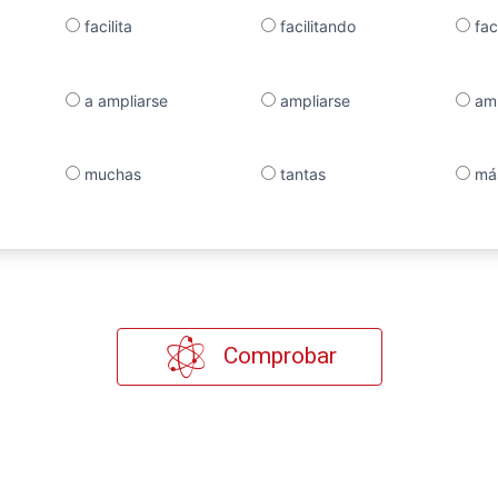
facilita
facilitando
fac
a ampliarse
ampliarse
amp
muchas
tantas
má
Comprobar