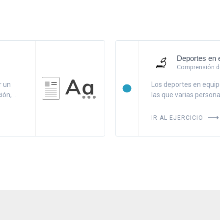
Deportes en 
Comprensión de
r un
Los deportes en equipo
n, ...
las que varias personas
IR AL EJERCICIO