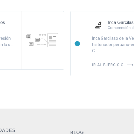
tos
Inca Garcila
Comprensión de
resión
Inca Garcilaso de la V
la s...
historiador peruano-es
C...
IR AL EJERCICIO
IDADES
BLOG