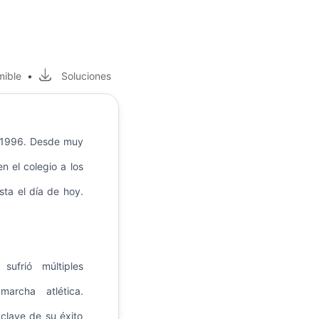
mible
•
Soluciones
e 1996. Desde muy
n el colegio a los
sta el día de hoy.
ufrió múltiples
archa atlética.
 clave de su éxito