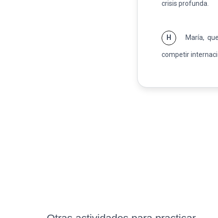
crisis profunda.
H
María, que
competir internac