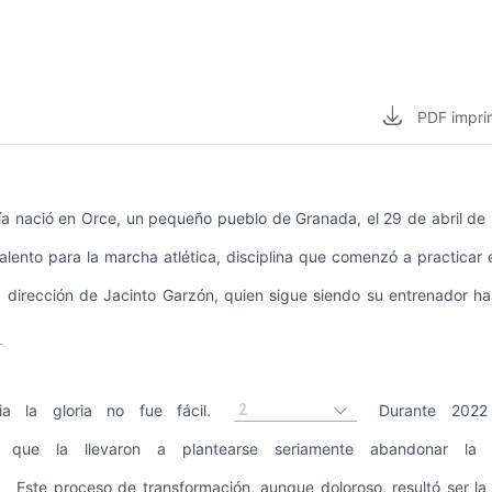
PDF
impri
ía nació en Orce, un pequeño pueblo de Granada, el 29 de abril d
alento para la marcha atlética, disciplina que comenzó a practicar e
 dirección de Jacinto Garzón, quien sigue siendo su entrenador ha
2
a la gloria no fue fácil.
Durante 2022 s
nes que la llevaron a plantearse seriamente abandonar la m
Este proceso de transformación, aunque doloroso, resultó ser la