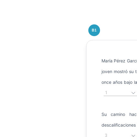
B1
María Pérez Garc
joven mostró su t
once años bajo la
1
Su camino haci
descalificacio
3