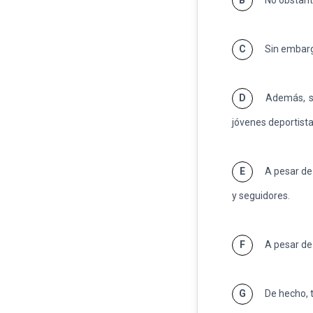
B
No obstante
C
Sin embargo
D
Además, su 
jóvenes deportista
E
A pesar de
y seguidores.
F
A pesar de 
G
De hecho, t