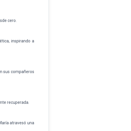
sde cero.
tica, inspirando a
con sus compañeros
ente recuperada.
María atravesó una