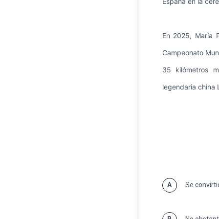
España en la cere
En 2025, María P
Campeonato Mundi
35 kilómetros 
legendaria china 
A
Se convirti