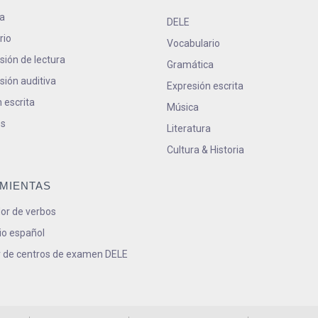
a
DELE
rio
Vocabulario
ión de lectura
Gramática
ión auditiva
Expresión escrita
 escrita
Música
s
Literatura
Cultura & Historia
MIENTAS
or de verbos
io español
 de centros de examen DELE