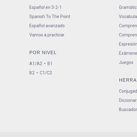
Español en 3-2-1
Gramátic
Spanish To The Point
Vocabula
Español avanzado
Comprens
Vamos a practicar
Comprens
Expresión
POR NIVEL
Exámene
Juegos
A1/A2
•
B1
B2
•
C1/C2
HERRA
Conjugad
Diccionar
Buscador