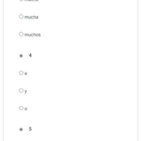
mucha
muchos
◉
4
e
y
o
◉
5