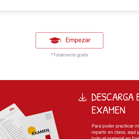
Empezar
*Totalmente gratis
DESCARGA
EXAMEN
Para poder practicar 
repartir en clase, aqu
todo
el material en fo