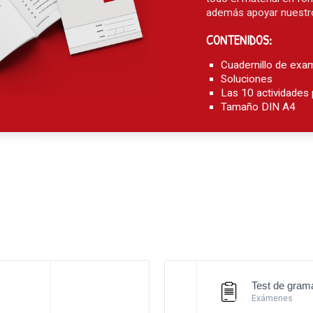
además apoyar nuestro
CONTENIDOS:
Cuadernillo de exa
Soluciones
Las 10 actividades
Tamaño DIN A4
Test de gramá
Exámenes