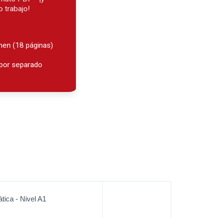
 trabajo!
men (18 páginas)
 por separado
tica - Nivel A1