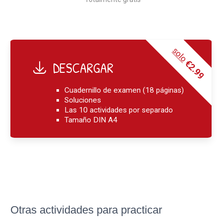
solo
€2.99
DESCARGA
R
Cuadernillo de examen (18 páginas)
Soluciones
Las 10 actividades por separado
Tamaño DIN A4
Otras actividades para practicar