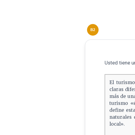
B2
Usted tiene u
El turismo
claras dif
más de una
turismo «é
define est
naturales 
local».