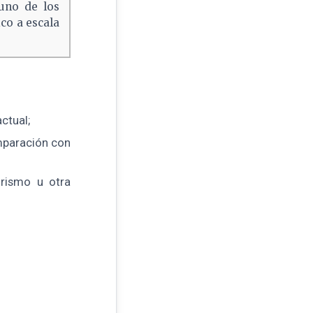
 uno de los
co a escala
ctual;
mparación con
urismo u otra