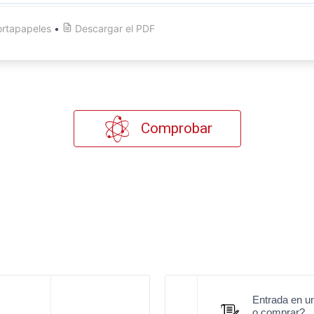
ortapapeles
•
Descargar el
PDF
Comprobar
Entrada en u
o comprar?