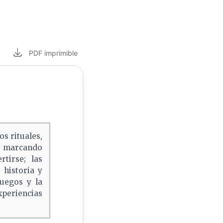
PDF
imprimible
os rituales,
e marcando
tirse; las
 historia y
juegos y la
periencias