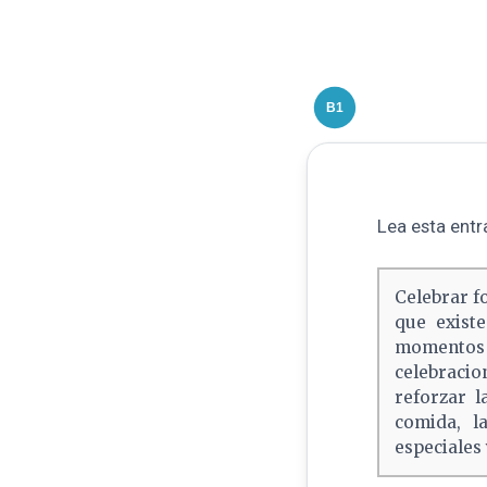
B1
Lea esta entra
Celebrar fo
que exist
momentos 
celebracio
reforzar l
comida, l
especiales