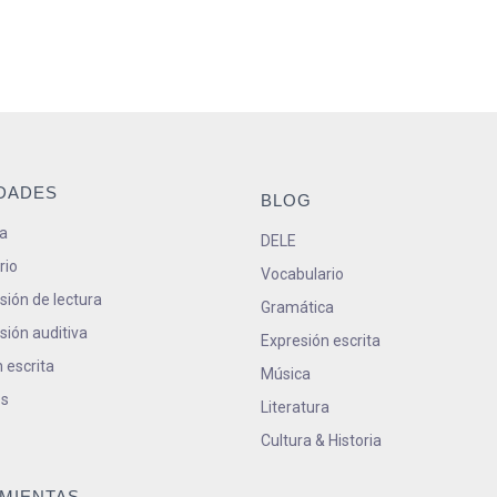
IDADES
BLOG
a
DELE
rio
Vocabulario
ión de lectura
Gramática
ión auditiva
Expresión escrita
 escrita
Música
s
Literatura
Cultura & Historia
MIENTAS