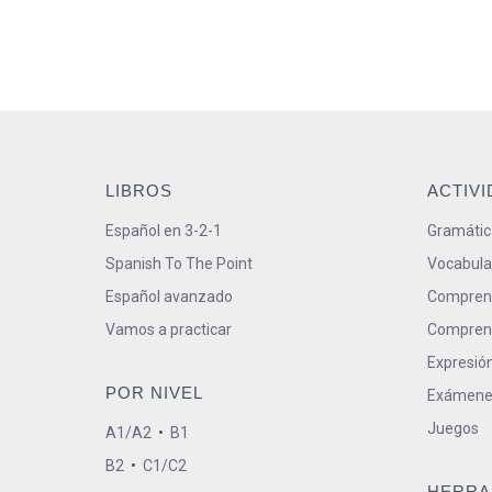
LIBROS
ACTIV
Español en 3-2-1
Gramátic
Spanish To The Point
Vocabula
Español avanzado
Comprens
Vamos a practicar
Comprens
Expresión
POR NIVEL
Exámene
Juegos
A1/A2
•
B1
B2
•
C1/C2
HERRA