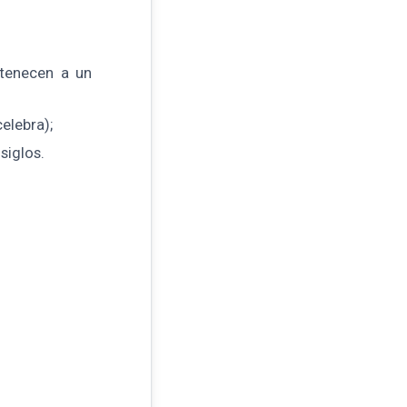
rtenecen a un
elebra);
siglos.