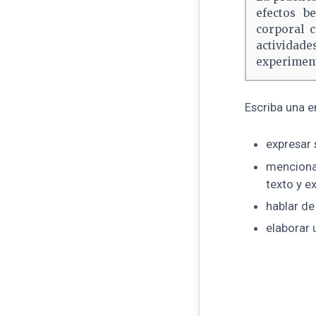
efectos be
corporal 
actividade
experiment
Escriba una e
expresar 
menciona
texto y e
hablar de
elaborar 