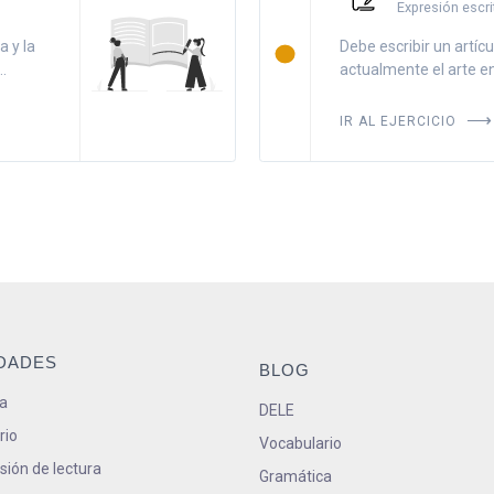
Expresión escri
a y la
Debe escribir un artíc
.
actualmente el arte en
IR AL EJERCICIO
IDADES
BLOG
a
DELE
rio
Vocabulario
ión de lectura
Gramática