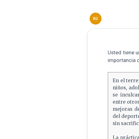
B2
Usted tiene u
importancia d
En el terr
niños, ado
se inculca
entre otro
mejoras de
del deport
sin sacrifi
La práctic