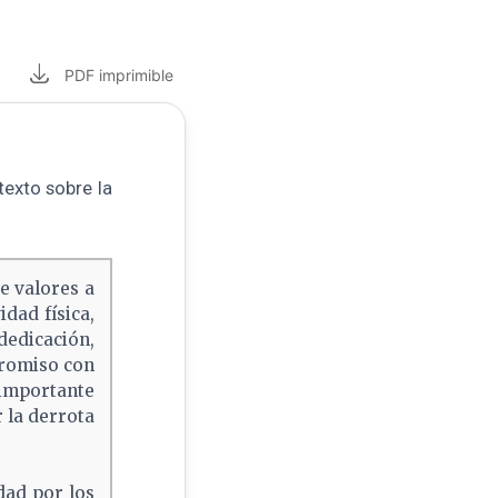
PDF
imprimible
texto sobre la
e valores a
dad física,
dedicación,
promiso con
 importante
 la derrota
dad por los