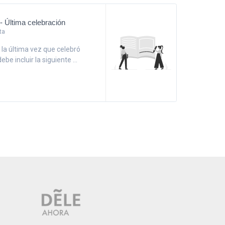
 - Última celebración
ta
 la última vez que celebró
be incluir la siguiente ...