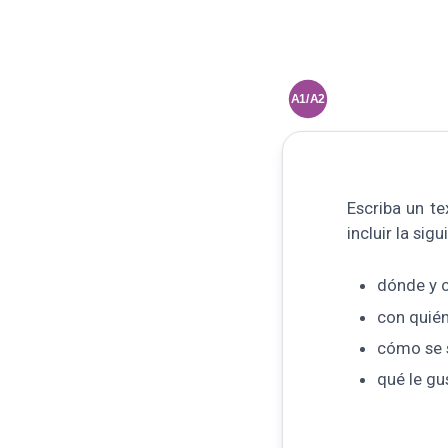
A1/A2
Escriba un t
incluir la sig
dónde y c
con quién
cómo se s
qué le gu