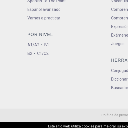
Spanish To The Point
Vocabula
Español avanzado
Comprens
Vamos a practicar
Comprens
Expresión
POR NIVEL
Exámene
Juegos
A1/A2
•
B1
B2
•
C1/C2
HERRA
Conjugad
Diccionar
Buscador
Política de priva
Este sitio web utiliza cookies para mejorar su e