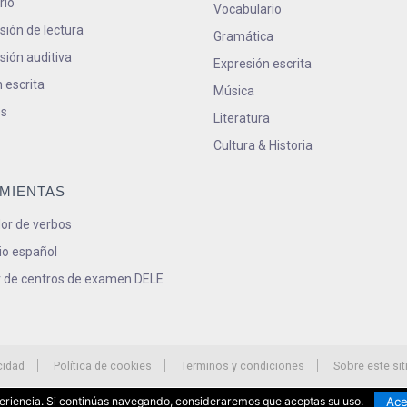
rio
Vocabulario
ión de lectura
Gramática
ión auditiva
Expresión escrita
 escrita
Música
s
Literatura
Cultura & Historia
MIENTAS
or de verbos
io español
 de centros de examen DELE
cidad
Política de cookies
Terminos y condiciones
Sobre este sit
Ace
xperiencia. Si continúas navegando, consideraremos que aceptas su uso.