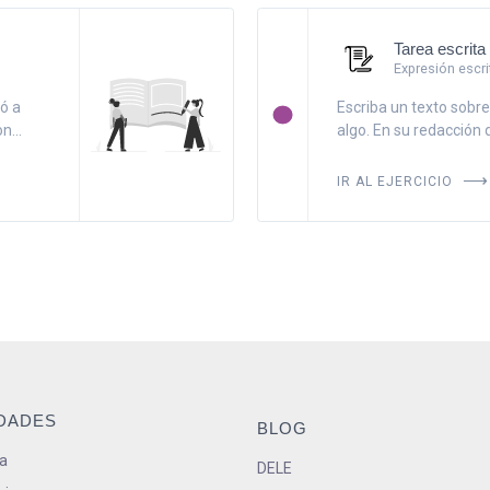
Tarea escrita
Expresión escri
tó a
Escriba un texto sobre
n...
algo. En su redacción de
IR AL EJERCICIO
IDADES
BLOG
a
DELE