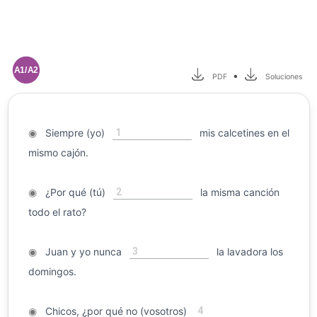
A1/A2
•
PDF
Soluciones
1
◉
Siempre (yo)
mis calcetines en el
mismo cajón.
2
◉
¿Por qué (tú)
la misma canción
todo el rato?
3
◉
Juan y yo nunca
la lavadora los
domingos.
4
◉
Chicos, ¿por qué no (vosotros)