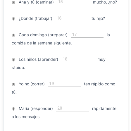
15
◉
Ana y tú (caminar)
mucho, ¿no?
16
◉
¿Dónde (trabajar)
tu hijo?
17
◉
Cada domingo (preparar)
la
comida de la semana siguiente.
18
◉
Los niños (aprender)
muy
rápido.
19
◉
Yo no (correr)
tan rápido como
tú.
20
◉
María (responder)
rápidamente
a los mensajes.