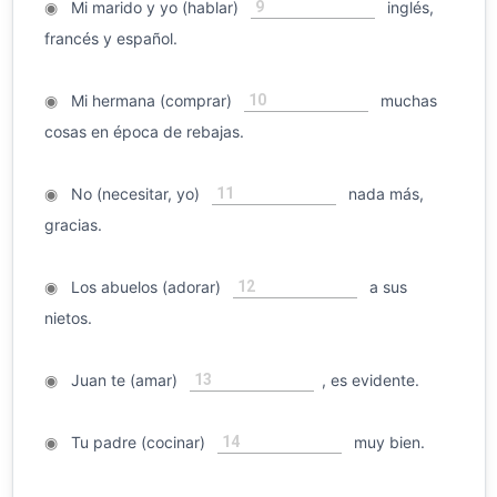
9
◉
Mi marido y yo (hablar)
inglés,
francés y español.
10
◉
Mi hermana (comprar)
muchas
cosas en época de rebajas.
11
◉
No (necesitar, yo)
nada más,
gracias.
12
◉
Los abuelos (adorar)
a sus
nietos.
13
◉
Juan te (amar)
, es evidente.
14
◉
Tu padre (cocinar)
muy bien.