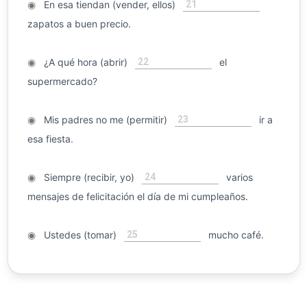
21
◉
En esa tiendan (vender, ellos)
zapatos a buen precio.
22
◉
¿A qué hora (abrir)
el
supermercado?
23
◉
Mis padres no me (permitir)
ir a
esa fiesta.
24
◉
Siempre (recibir, yo)
varios
mensajes de felicitación el día de mi cumpleaños.
25
◉
Ustedes (tomar)
mucho café.