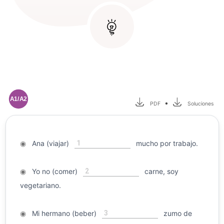
A1/A2
•
PDF
Soluciones
1
◉
Ana (viajar)
mucho por trabajo.
2
◉
Yo no (comer)
carne, soy
vegetariano.
3
◉
Mi hermano (beber)
zumo de